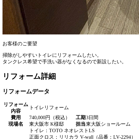
お客様のご要望
掃除がしやすいトイレにリフォームしたい。
タンクレス希望で手洗い器がなくなるので新設したい。
リフォーム詳細
リフォームデータ
リフォーム
トイレリフォーム
内容
費用
740,000円（税込）
工期
3日間
現場名
東大阪市 K様邸
担当
東大阪ショールーム
トイレ：TOTO ネオレストLS
正面クロス：リリカラ V-wall（品番：LV-2294）