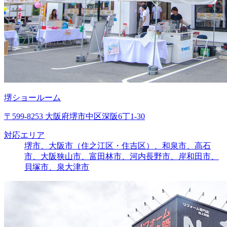
堺ショールーム
〒599-8253 大阪府堺市中区深阪6丁1-30
対応エリア
堺市、大阪市（住之江区・住吉区）、和泉市、高石
市、大阪狭山市、富田林市、河内長野市、岸和田市、
貝塚市、泉大津市