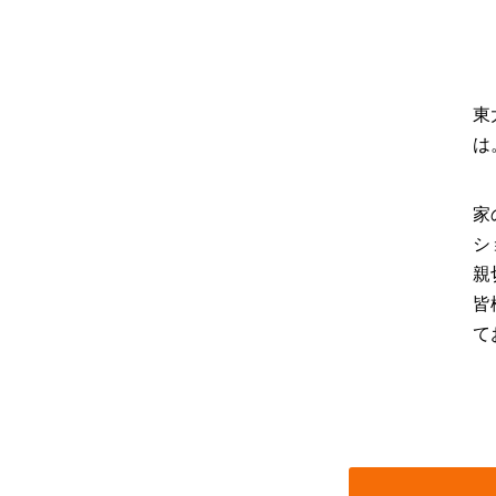
東
は
家
シ
親
皆
て