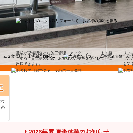
営業が現場調査から施工管理・アフターフォローまで担
リフ
当する一貫体制のため、お客様のご要望をダイレクトに
るこ
反映できます。
を知
ダウ
り高
2026年度 夏季休業のお知らせ