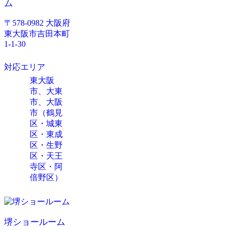
ム
〒578-0982 大阪府
東大阪市吉田本町
1-1-30
対応エリア
東大阪
市、大東
市、大阪
市（鶴見
区・城東
区・東成
区・生野
区・天王
寺区・阿
倍野区）
堺ショールーム