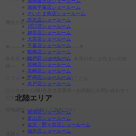
湘南藤沢店ショールーム
湘南平塚店ショールーム
さいたま南店ショールーム
所沢店ショールーム
機会があればぜひ！
川口店ショールーム
越谷店ショールーム
大宮店ショールーム
千葉店ショールーム
✻----------------------------------------------✻
船橋店ショールーム
松戸店ショールーム
奈良市・生駒市・大和郡山市・木津川市にお住まいの皆
前橋店ショールーム
様へ
高崎店ショールーム
甲府店ショールーム
リフォーム・リノベーションのことは
水戸店ショールーム
ニッカホーム(株)奈良北営業所へお気軽にお問い合わせく
北陸エリア
ださい！
現地調査・お見積もり無料です♪
新潟店ショールーム
富山店ショールーム
金沢・野々市店ショールーム
福井店ショールーム
水廻り