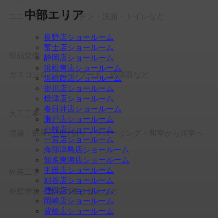
中部エリア
ユニットバス・キッチン・洗面・トイレなど
長野店ショールーム
富士店ショールーム
部品交換
静岡店ショールーム
浜松東店ショールーム
ガスコンロ・レンジフード・給湯器など
浜松西店ショールーム
掛川店ショールーム
焼津店ショールーム
春日井店ショールーム
大工工事
瀬戸店ショールーム
小牧店ショールーム
増築・部屋の間仕切り・フローリング・和室から洋室へ
一宮店ショールーム
海部津島店ショールーム
知多東海店ショールーム
半田店ショールーム
外装工事
刈谷店ショールーム
豊田店ショールーム
外壁塗装・屋根の葺き替えなど
岡崎店ショールーム
豊橋店ショールーム