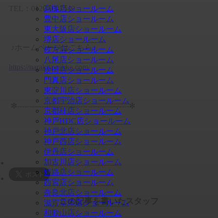
TEL：0120-03-7549
高槻店ショールーム
豊中店ショールーム
東大阪店ショールーム
堺店ショールーム
♪ホームページはこちら♪
枚方店ショールーム
八尾店ショールーム
https://narakita-nikka.com/
吹田店ショールーム
門真店ショールーム
東淀川店ショールーム
京都宇治店ショールーム
✻----------------------------------------------✻
京都桂店ショールーム
神戸HDC店ショールーム
神戸北店ショールーム
神戸西店ショールーム
伊丹店ショールーム
加古川店ショールーム
姫路店ショールーム
西宮店ショールーム
奈良北店ショールーム
この記事を書いたスタッフ
滋賀草津店ショールーム
和歌山店ショールーム