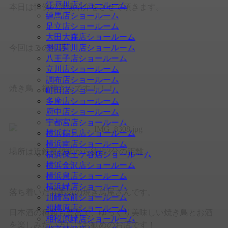
江戸川店ショールーム
本日は恒例の酒場紹介をさせて頂きます。
練馬店ショールーム
足立店ショールーム
大田大森店ショールーム
今回はこのお店！
墨田菊川店ショールーム
八王子店ショールーム
立川店ショールーム
調布店ショールーム
焼き鳥 福籠さんです！！！
町田店ショールーム
多摩店ショールーム
府中店ショールーム
宇都宮店ショールーム
横浜鶴見店ショールーム
横浜南店ショールーム
場所は近鉄富雄駅から徒歩3分の距離。
横浜保土ケ谷店ショールーム
横浜金沢店ショールーム
横浜泉店ショールーム
横浜緑店ショールーム
落ち着いた雰囲気の焼き鳥屋さんです。
川崎宮前ショールーム
相模原店ショールーム
日本酒の種類も豊富で、ゆっくり美味しい焼き鳥とお酒
相模原緑店ショールーム
を楽しみたい方にはお勧めのお店です！