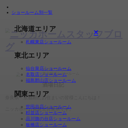
ショールーム別一覧
北海道エリア
札幌東店ショールーム
東北エリア
仙台泉店ショールーム
2025.07.21
(Mon)
東大阪店ショールーム
名取店ショールーム
福島郡山店ショールーム
酒場日記
関東エリア
奈良県・京都府にお住まいの皆様こんにちは！
世田谷店ショールーム
ニッカホーム奈良北営業所です。
杉並店ショールーム
品川旗の台店ショールーム
板橋店ショールーム