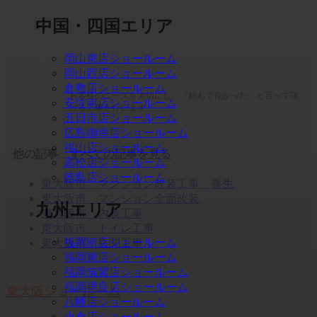
中国・四国エリア
岡山東店ショールーム
岡山西店ショールーム
倉敷店ショールーム
お客様のニーズを大切にし、「頼んで良かった」と言って頂
安佐南店ショールーム
ける工事を行います。
五日市店ショールーム
広島御幸店ショールーム
福山店ショールーム
他の記事
すべての記事を見る
高松店ショールーム
徳島店ショールーム
東大阪市 マンション改装工事 養生
東大阪市 マンション全面改装
九州エリア
東大阪市 内装工事
東大阪市 トイレ工事
福岡南店ショールーム
東大阪市 玄関工事
福岡東店ショールーム
福岡筑紫店ショールーム
福岡早良店ショールーム
東大阪ショールーム
八幡店ショールーム
小倉店ショールーム