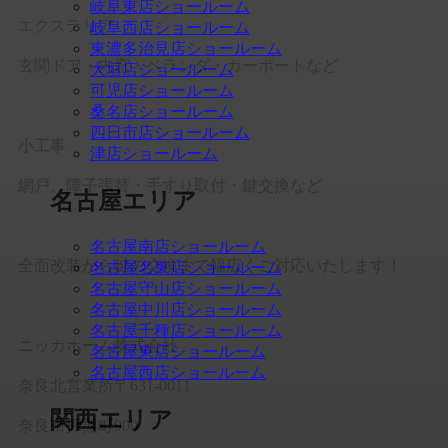
岐阜東店ショールーム
エクステリア
岐阜西店ショールーム
東濃多治見店ショールーム
玄関ドア・内窓・ベランダ・カーポートなど
大垣店ショールーム
可児店ショールーム
桑名店ショールーム
四日市店ショールーム
小工事
津店ショールーム
網戸、障子張替・手すり取付・鍵交換など
名古屋エリア
名古屋南店ショールーム
全面改装から鍵の交換まで幅広くご対応いたします！
名古屋名東店ショールーム
名古屋守山店ショールーム
名古屋中川店ショールーム
名古屋千種店ショールーム
ニッカホーム株式会社
名古屋東店ショールーム
名古屋西店ショールーム
奈良北営業所〒631-0011
関西エリア
奈良市押熊町900