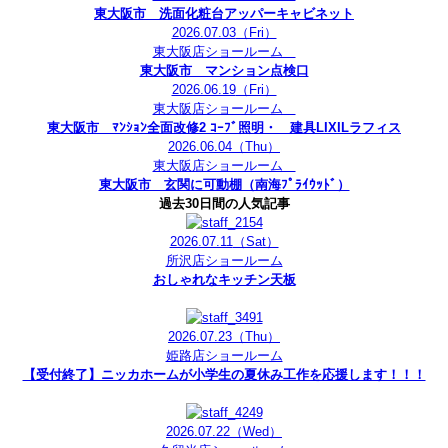
東大阪市 洗面化粧台アッパーキャビネット
2026.07.03
（Fri）
東大阪店ショールーム
東大阪市 マンション点検口
2026.06.19
（Fri）
東大阪店ショールーム
東大阪市 ﾏﾝｼｮﾝ全面改修2 ｺｰﾌﾞ照明・ 建具LIXILラフィス
2026.06.04
（Thu）
東大阪店ショールーム
東大阪市 玄関に可動棚（南海ﾌﾟﾗｲｳｯﾄﾞ）
過去30日間の人気記事
2026.07.11
（Sat）
所沢店ショールーム
おしゃれなキッチン天板
2026.07.23
（Thu）
姫路店ショールーム
【受付終了】ニッカホームが小学生の夏休み工作を応援します！！！
2026.07.22
（Wed）