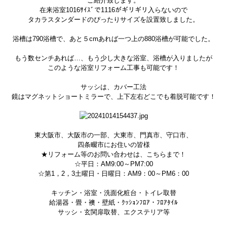
ご紹介致します。
在来浴室1016ｻｲｽﾞで1116がギリギリ入らないので
タカラスタンダードのぴったりサイズを設置致しました。
浴槽は790浴槽で、あと５cmあれば一つ上の880浴槽が可能でした。
もう数センチあれば…、もう少し大きな浴室、浴槽が入りましたが
このような浴室リフォーム工事も可能です！
サッシは、カバー工法
鏡はマグネットショートミラーで、上下左右どこでも着脱可能です！
東大阪市、大阪市の一部、大東市、門真市、守口市、
四条畷市にお住いの皆様
★リフォーム等のお問い合わせは、こちらまで！
☆平日：AM9:00～PM7:00
☆第1，2，3土曜日・日曜日：AM9：00～PM6：00
キッチン・浴室・洗面化粧台・トイレ取替
給湯器・畳・襖・壁紙・ｸｯｼｮﾝﾌﾛｱ・ﾌﾛｱﾀｲﾙ
サッシ・玄関扉取替、エクステリア等