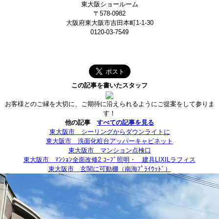
東大阪ショールーム
〒578-0982
大阪府東大阪市吉田本町1-1-30
0120-03-7549
この記事を書いたスタッフ
お客様とのご縁を大切に、ご期待に沿えられるようにご提案をして参りま
す！
他の記事
すべての記事を見る
東大阪市 シーリングからダウンライトに
東大阪市 洗面化粧台アッパーキャビネット
東大阪市 マンション点検口
東大阪市 ﾏﾝｼｮﾝ全面改修2 ｺｰﾌﾞ照明・ 建具LIXILラフィス
東大阪市 玄関に可動棚（南海ﾌﾟﾗｲｳｯﾄﾞ）