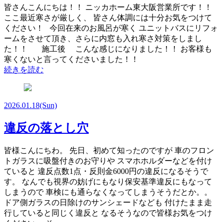
皆さんこんにちは！！ ニッカホーム東大阪営業所です！！
ここ最近寒さが厳しく、 皆さん体調には十分お気をつけて
ください！ 今回在来のお風呂が寒く ユニットバスにリフォ
ームをさせて頂き、さらに内窓も入れ寒さ対策をしまし
た！！ 施工後 こんな感じになりました！！ お客様も
寒くないと言ってくださいました！！
続きを読む
2026.01.18
(Sun)
違反の落とし穴
皆様こんにちわ。 先日、初めて知ったのですが 車のフロン
トガラスに吸盤付きのお守りや スマホホルダーなどを付け
ていると 違反点数1点・反則金6000円の違反になるそうで
す。 なんでも視界の妨げにもなり保安基準違反にもなって
しまうので 車検にも通らなくなってしまうそうだとか。。
ドア側ガラスの日除けのサンシェードなども 付けたまま走
行していると同じく違反と なるそうなので皆様お気をつけ