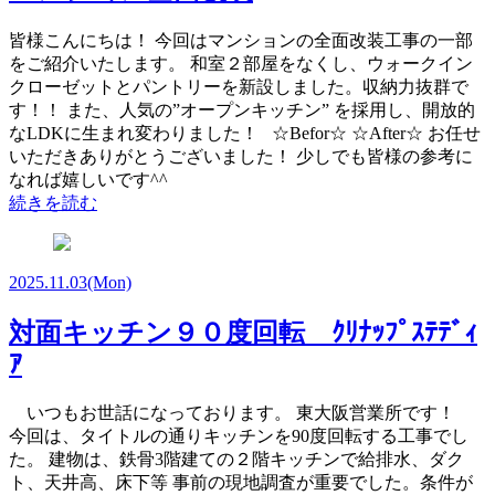
皆様こんにちは！ 今回はマンションの全面改装工事の一部
をご紹介いたします。 和室２部屋をなくし、ウォークイン
クローゼットとパントリーを新設しました。収納力抜群で
す！！ また、人気の”オープンキッチン” を採用し、開放的
なLDKに生まれ変わりました！ ☆Befor☆ ☆After☆ お任せ
いただきありがとうございました！ 少しでも皆様の参考に
なれば嬉しいです^^
続きを読む
2025.11.03
(Mon)
対面キッチン９０度回転 ｸﾘﾅｯﾌﾟｽﾃﾃﾞｨ
ｱ
いつもお世話になっております。 東大阪営業所です！
今回は、タイトルの通りキッチンを90度回転する工事でし
た。 建物は、鉄骨3階建ての２階キッチンで給排水、ダク
ト、天井高、床下等 事前の現地調査が重要でした。条件が